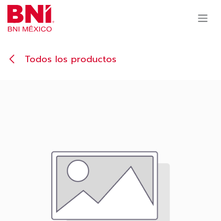
Ir al contenido
Todos los productos