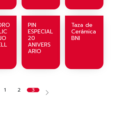
NDRO
PIN
Taza de
LIC
ESPECIAL
Cerámica
JO
20
BNI
ELL
ANIVERS
ARIO
1
2
3