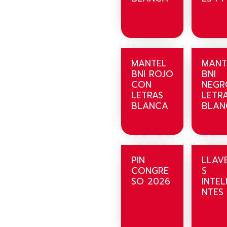
MANTEL
MANT
BNI ROJO
BNI
CON
NEGR
LETRAS
LETR
BLANCA
BLAN
PIN
LLAV
CONGRE
S
SO 2026
INTEL
NTES