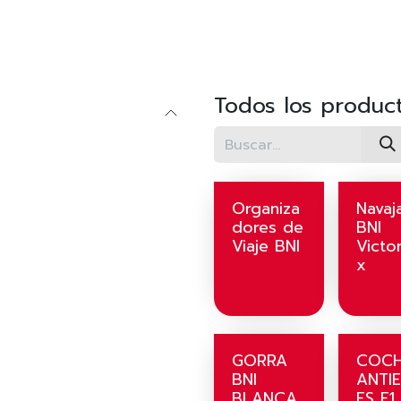
DA?
PAGA TUS MEMBRESÍAS
TIENDA
Inicio
Todos los produc
Organiza
Navaj
dores de
BNI
Viaje BNI
Victo
x
GORRA
COC
BNI
ANTI
BLANCA
ES F1