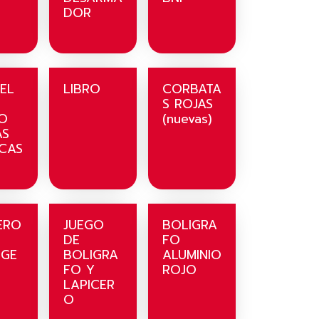
DOR
EL
LIBRO
CORBATA
S ROJAS
O
(nuevas)
AS
CAS
ERO
JUEGO
BOLIGRA
DE
FO
IGE
BOLIGRA
ALUMINIO
FO Y
ROJO
LAPICER
O