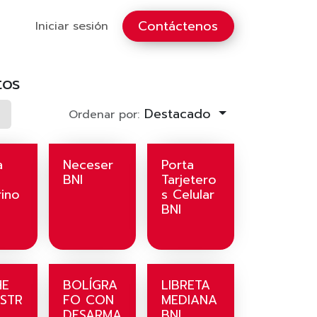
Contáctenos
Iniciar sesión
tos
Destacado
Ordenar por:
a
Neceser
Porta
BNI
Tarjetero
rino
s Celular
BNI
HE
BOLÍGRA
LIBRETA
ESTR
FO CON
MEDIANA
DESARMA
BNI