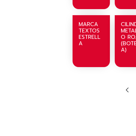
MARCA
CILI
TEXTOS
META
ESTRELL
O RO
A
(BOT
A)